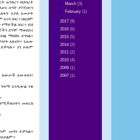
ረት ጠንክረን በህብረት
►
March
(3)
አሁኑ ሰዓት ያገኘነውን
►
February
(1)
ላለፉት አያሌ አመታት
 አናሳ ነበር። በዚህም
►
2017
(9)
 የማይችል ነበረ። ይህ
►
2016
(6)
ገሮችን ደግሞ ማወደስና
ባል ማክሸፍ ይገባል።
►
2015
(5)
ማሳየት አለብን።
ጊዜው
►
2014
(2)
 ይቻላሉ። ያኔ ሁሉም
►
2011
(2)
►
2010
(4)
►
2009
(1)
ለውጦች
እውቀቱን፣
►
2007
(1)
ዓላማ
እንዲውል
ንቁ
።
የሚችሉበትን
መድረክ
።
ሳም
መዳን
ይቻላል።
በቅበታልም።