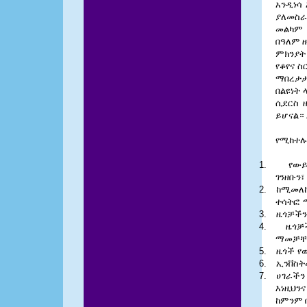
አንዲነሳ
ያለመስራ
መልካም 
በዓለም 
ምክንያት
የቆየና ስ
ማበረታታ
በልዩነት
ሲደርስ 
ይሆናል።
የሚከተሉ
1.
የው
ገንዘቡን፣
2.
ከሚመለ
ተሳትፎ
3.
ዜጎቻችን
4.
ዜጎቻ
ማመቻቸ
5.
ዜጎች
የ
6.
ኢንቨስት
7.
ሀገራችን
እነዚህንና
ከምንም 