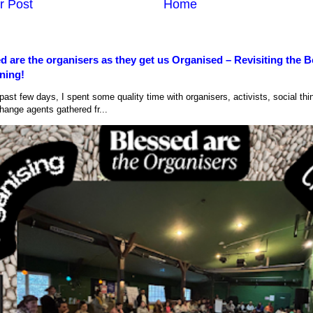
r Post
Home
d are the organisers as they get us Organised – Revisiting the B
ning!
ast few days, I spent some quality time with organisers, activists, social thi
hange agents gathered fr...