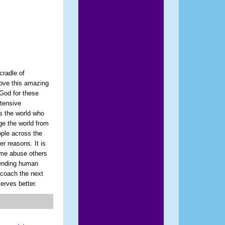
cradle of
 love this amazing
 God for these
xtensive
s the world who
ge the world from
ople across the
er reasons. It is
some abuse others
fending human
d coach the next
erves better.