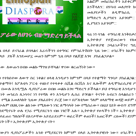
አልፎም
መከራከራችን
አይቀር
እንችላለን
::
በሃሳብ
መለያየት
ክ
መለያየታችን
ለዲሞክራሲ
ከማድረግ
ሊያግደን
አይገባም
:
ሊያግደን
አይገባም
::
ዛሬ
ነገ
ሳንል
ተግባራዊ
እንቅስቃ
ኢትዮጵያ
የተጀመረውን
የለ
ኢትዮጵያዊ
ኃላፊነታችንና ግ
ል
በላይ
ይናገራል
ይባላልና
እራሳችንን
በተግባር
የምንፈትሽበት
ጊዜ
ነው
::
ሀገራችን
ከአምባ
ላይ
ያለች
እንደመሆኗ
መጠን
ከምንም
ጊዜ
በላይ
የልጆቿ
እገዛ
ያስፈልጋታል።
ራው
ለውጡን በብዙ መልኩ ማገዝ ይቸላል፣ ዋናው ቁርጠኝነት ነው።
ን የተከሰተው ለውጥ ስር ነቀልና ዘላቂ እንዲሆን ከምንም በላይ የተቋማት ግንባታ ያስፈልጋል::
ተቋማት፤ ከፖለቲካ ፓርቲ ተፅእኖ የተላቀቀ ሲቪል ሰርቪስ እና ሌሎችም ለዲሞክራሲያዊ ሥ
 በሙሉ እንዲሟሉ ዲያስፖራው በብዙ መልኩ እገዛ ማድረግ ይችላል። ይህ ተግባራዊ እንዲሆን
ይነት መንፈስ ሊነሳሳና ነገ የተሻለ ቀን እንዲሆን ሊሰራ ይገባል። ትናንት አብረን ስላልሰራን
 የሚል አመለካከት ጊዜው ያለፈበትና ያረጀ ነው። በፖለቲካው ዓለም ዘላለማዊ ወዳጅ ወይም
 ሁሉም በህሊናው ልክ ነው የሚለውን ነገር ለማሳካት ነው የሚሰራው። በዚህ ሂደት ውስጥ ደግ
እንደሚኖሩት ሁሉ የጋራ የሚያደርጉን ብዙ ነገሮች አሉ። ኢትዮጵያ የሁላችን ነች። ኢትዮጵያ 
የተፈጠሩ ግለሰቦች በእናታቸው አይደራደሩም። ወፈርችም ቀጠነች፤ አጠርችም ረዘመች፤ ደሃም
ናት ነች። ኢትዮጵያም ኢትዮጵያ ናት።
ውያን ዲያስፖራዎችን አንድ የሚያደርገን ከምንም በላይ ኢትዮጵያዊነት ነው። ሀገራችን በ