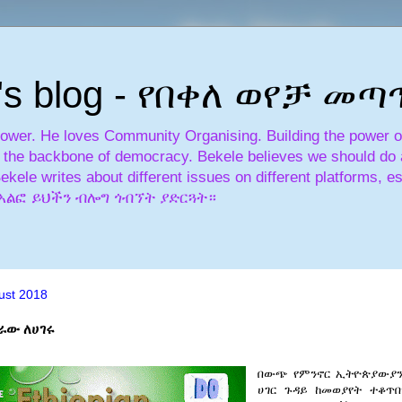
's blog - የበቀለ ወየቻ መ
power. He loves Community Organising. Building the power of 
is the backbone of democracy. Bekele believes we should do a
Bekele writes about different issues on different platforms, es
አለፎ አልፎ ይህችን ብሎግ ጎብኘት ያድርጓት።
ust 2018
ራው ለሀገሩ
በውጭ
የምንኖር
ኢትዮጵያውያ
ሀገር
ጉዳይ
ከመወያየት
ተቆጥበ