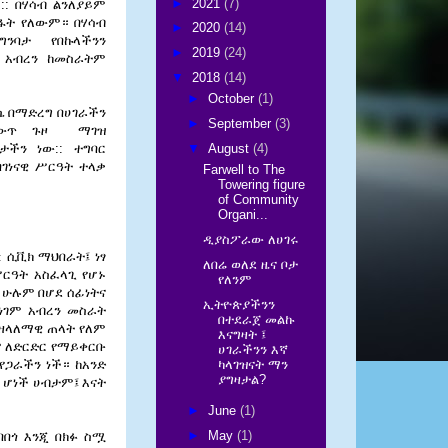
►
2021
(7)
ም
::
በሃሳብ
ልንለያይም
ፋት
የለውም። በሃሳብ
►
2020
(14)
ግንባታ
የበኩላችንን
►
2019
(24)
:
አብረን
ከመስራትም
▼
2018
(14)
►
October
(1)
ሴ
በማድረግ
በሀገራችን
►
September
(3)
ውጥ
ጉዞ
ማገዝ
▼
August
(4)
ዴታችን
ነው
::
ተግባር
ገነናዊ
ሥርዓት
ተላቃ
Farwell to The
Towering figure
of Community
Organi...
ዲያስፖራው ለሀገሩ
 ሲቪክ ማህበራት፤ ነፃ
ለበሬ ወለደ ዜና ቦታ
ርዓት አስፈላጊ የሆኑ
የለንም
 ሁሉም በሆደ ሰፊነትና
ኢትዮጵያችንን
 ነገም አብረን መስራት
በተደራጀ መልኩ
 ዘላለማዊ ጠላት የለም
እናግዛት ፤
ሞ ለድርድር የማይቀርቡ
ሀገራችንን እኛ
ካላገዝናት ማን
የጋራችን ነች። ከአንድ
ያግዛታል?
 ሆነች ሀብታም፤ እናት
►
June
(1)
►
May
(1)
በጎ እንጂ በክፉ ስሟ