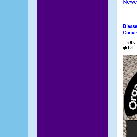
Newe
Blesse
Conve
In the p
global c