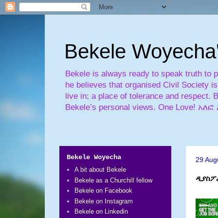
Bekele Woyecha
Bekele is always ready to speak truth to 
he believes that organised Civil Society 
live in; a place of tolerance and respect. 
Bekele’s personal views. One Love! 
Bekele Woyecha
29 Aug
A bit about Bekele
ዲያስፖ
Bekele as a Churchill fellow
Bekele on Facebook
Bekele on Instagram
Bekele on Linkedin