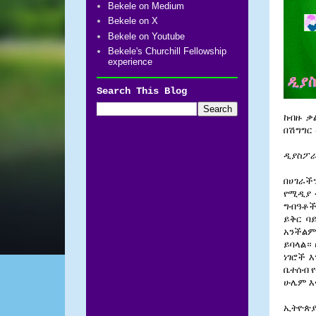
Bekele on Medium
Bekele on X
Bekele on Youtube
Bekele's Churchill Fellowship
experience
Search This Blog
ከብዙ
ቃ
በሽግግር
ዲያስፖ
በሀገራች
የሚዲያ 
ግብዓቶች
ይቅር ባ
አንችልም
ይባላል።
ነገሮች 
ቤተሰብ 
ሁሌም እ
ኢትዮጵያ