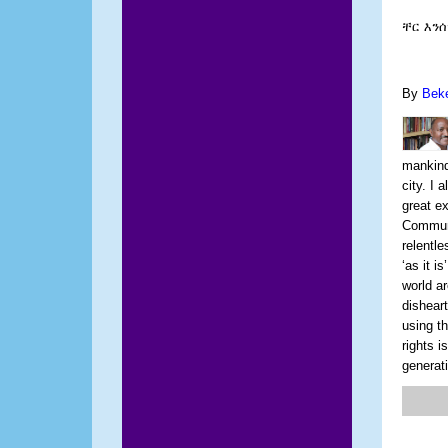
ቸር
እን
By
Bek
mankind.
city. I 
great ex
Communi
relentl
‘as it i
world ar
dishear
using t
rights i
generat