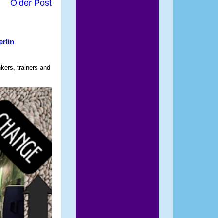
Older Post
erlin
nkers, trainers and