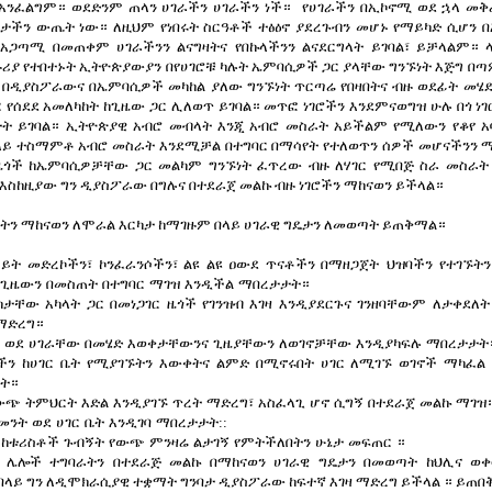
 አንፈልግም። ወደድንም ጠላን ሀገራችን ሀገራችን ነች። የሀገራችን በኢኮኖሚ ወደ ኋላ መቅ
ታችን ውጤት ነው። ለዚህም የነበሩት ስርዓቶች ተፅዕኖ ያደረጉብን መሆኑ የማይካድ ሲሆን በ
አጋጣሚ በመጠቀም ሀገራችንን ልናግዛትና የበኩላችንን ልናደርግላት ይገባል፣ ይቻላልም። 
ዙሪያ የተበተኑት ኢትዮጵያውያን በየሀገሮቹ ካሉት ኤምባሲዎች ጋር ያላቸው ግንኙነት እጅግ በጣም
 በዲያስፖራውና በኤምባሲዎች መካከል ያለው ግንኙነት ጥርጣሬ የበዛበትና ብዙ ወደፊት መሄድ
ር የሰደደ አመለካከት ከጊዜው ጋር ሊለወጥ ይገባል። መጥፎ ነገሮችን እንደምናወግዝ ሁሉ በጎ ነ
ት ይገባል። ኢትዮጵያዊ አብሮ መብላት እንጂ አብሮ መስራት አይችልም የሚለውን የቆየ አባ
 ላይ ተስማምቶ አብሮ መስራት እንደሚቻል በተግባር በማሳየት የተለወጥን ሰዎች መሆናችንን 
ዜጎች ከኤምባሲዎቻቸው ጋር መልካም ግንኙነት ፈጥረው ብዙ ለሃገር የሚበጅ ስራ መስራት
 እስከዚያው ግን ዲያስፖራው በግሉና በተደራጀ መልኩ ብዙ ነገሮችን ማከናወን ይችላል።
ትን ማከናወን ለሞራል እርካታ ከማገዙም በላይ ሀገራዊ ግዴታን ለመወጣት ይጠቅማል።
ይይት
መድረኮችን፣ ኮንፈራንሶችን፣ ልዩ ልዩ ዐውደ ጥናቶችን በማዘጋጀት
ህዝባችን
የተገኙትን
ጊዜውን
በመስጠት
በተግባር
ማገዝ
እንዲችል
ማበረታታት።
ከታቸው
አካላት
ጋር
በመነጋገር
ዜጎች
የገንዝብ
እገዛ
እንዲያደርጉና
ገንዘባቸውም
ለታቀደለት
ማድረግ።
ወደ
ሀገራቸው
በመሄድ
እወቀታቸውንና
ጊዜያቸውን
ለወገኖቻቸው
እንዲያካፍሉ
ማበረታታት
ችን
ከሀገር
ቤት
የሚያገኙትን
እውቀትና
ልምድ
በሚኖሩበት
ሀገር ለሚገኙ
ወገኖች
ማካፈል
ት።
ውጭ
ትምህርት
እድል
እንዲያገኙ
ጥረት
ማድረግ፣
አስፈላጊ
ሆኖ
ሲግኝ
በተደራጀ
መልኩ
ማገዝ
መንት
ወደ
ሀገር
ቤት
እንዲገባ
ማበረታታት::
ከቱሪስቶች
ጉብኝት
የውጭ
ምንዛሬ
ልታገኝ
የምትችለበትን
ሁኔታ
መፍጠር
።
ሌሎች
ተግባራትን
በተደራጅ
መልኩ
በማከናወን
ሀገራዊ
ግዴታን
በመወጣት
ከህሊና
ወቀ
በላይ ግን ለዲሞክራሲያዊ ተቋማት ግንባታ ዲያስፖራው ከፍተኛ እገዛ ማድረግ ይችላል ። ይጠ