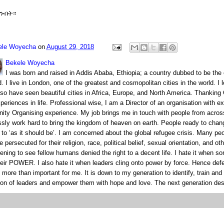
ሰንብት።
ele Woyecha
on
August 29, 2018
Bekele Woyecha
I was born and raised in Addis Ababa, Ethiopia; a country dubbed to be the 
 I live in London, one of the greatest and cosmopolitan cities in the world. I
also have seen beautiful cities in Africa, Europe, and North America. Thanking
periences in life. Professional wise, I am a Director of an organisation with e
ty Organising experience. My job brings me in touch with people from acros
essly work hard to bring the kingdom of heaven on earth. People ready to chan
s’ to ‘as it should be’. I am concerned about the global refugee crisis. Many pe
e persecuted for their religion, race, political belief, sexual orientation, and oth
tening to see fellow humans denied the right to a decent life. I hate it when 
heir POWER. I also hate it when leaders cling onto power by force. Hence de
s more than important for me. It is down to my generation to identify, train an
ion of leaders and empower them with hope and love. The next generation des