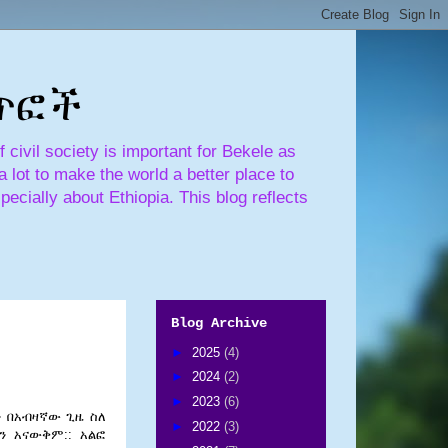
ጣጥፎች
civil society is important for Bekele as
 lot to make the world a better place to
pecially about Ethiopia. This blog reflects
Blog Archive
►
2025
(4)
►
2024
(2)
►
2023
(6)
ን
በአብዛኛው
ጊዜ
ስለ
►
2022
(3)
ን
አናውቅም
::
አልፎ